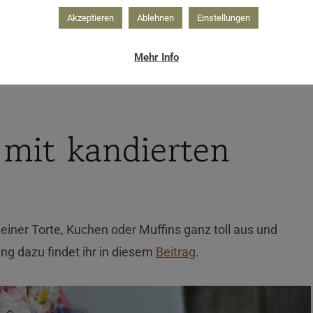
Akzeptieren
Ablehnen
Einstellungen
Mehr Info
ten Muttertagsideen
 mit kandierten
einer Torte, Kuchen oder Muffins ganz toll aus und
g dazu findet ihr in diesem
Beitrag
.