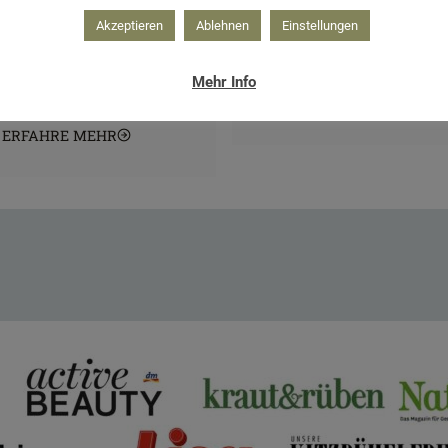
t für Monat wächst du
herzlich ein. Entdeck
Akzeptieren
Ablehnen
Einstellungen
r hinein in deine eigene
Kursprogramm vor Ort & 
Kraft.
Mehr Info
ERFAHRE MEHR
ERFAHRE MEHR