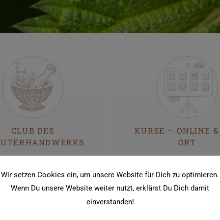
CLUB DES
KURSE – ONLINE &
ÄUTERHANDWERKS
ORT
Ort für Frauen, die ihre
Du möchtest über 
Wir setzen Cookies ein, um unsere Website für Dich zu optimieren.
ln stärken wollen. Mit
bestimmtes Thema
Wenn Du unsere Website weiter nutzt, erklärst Du Dich damit
sen, das nährt – über
Kräuter mehr lernen?
einverstanden!
r, Rituale und Heilkunst.
lade ich dich zu meinen