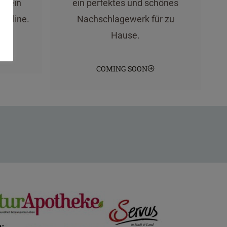
e mein
ein perfektes und schönes
online.
Nachschlagewerk für zu
Hause.
COMING SOON