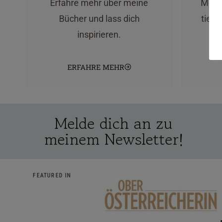
Erfahre mehr über meine
Mona
Bücher und lass dich
tiefe
inspirieren.
ERFAHRE MEHR
Melde dich an zu
meinem Newsletter!
FEATURED IN