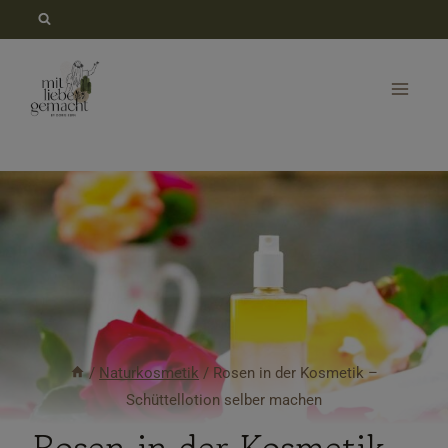
Zum
Inhalt
springen
/
Naturkosmetik
/
Rosen in der Kosmetik –
Schüttellotion selber machen
Rosen in der Kosmetik –