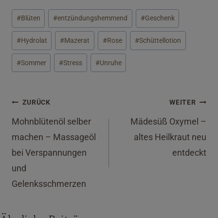
Schlagworte:
#
Blüten
#
entzündungshemmend
#
Geschenk
#
Hydrolat
#
Mazerat
#
Rose
#
Schüttellotion
#
Sommer
#
Stress
#
Unruhe
Beitragsnavigation
ZURÜCK
WEITER
Mohnblütenöl selber
Mädesüß Oxymel –
machen – Massageöl
altes Heilkraut neu
bei Verspannungen
entdeckt
und
Gelenksschmerzen