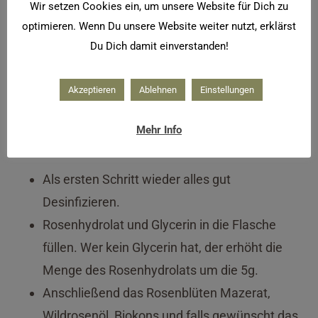
Wir setzen Cookies ein, um unsere Website für Dich zu
optimieren. Wenn Du unsere Website weiter nutzt, erklärst
Du Dich damit einverstanden!
Akzeptieren
Ablehnen
Einstellungen
Gesichtspflege mit Rosen als Schüttellotion
Mehr Info
Schüttellotion herstellen
Als ersten Schritt wieder alles gut
Desinfizieren.
Rosenhydrolat und Glycerin in die Flasche
füllen. Wer kein Glycerin hat, der erhöht die
Menge des Rosenhydrolats um die 5g.
Anschließend das Rosenblüten Mazerat,
Wildrosenöl, Biokons und falls gewünscht das