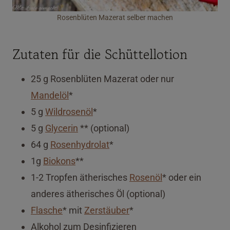
Rosenblüten Mazerat selber machen
Zutaten für die Schüttellotion
25 g Rosenblüten Mazerat oder nur
Mandelöl
*
5 g
Wildrosenöl
*
5 g
Glycerin
** (optional)
64 g
Rosenhydrolat
*
1g
Biokons
**
1-2 Tropfen ätherisches
Rosenöl
* oder ein
anderes ätherisches Öl (optional)
Flasche
* mit
Zerstäuber
*
Alkohol zum Desinfizieren