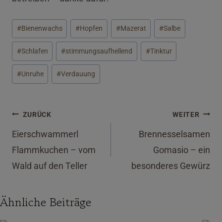
Schlagworte:
#
Bienenwachs
#
Hopfen
#
Mazerat
#
Salbe
#
Schlafen
#
stimmungsaufhellend
#
Tinktur
#
Unruhe
#
Verdauung
Beitragsnavigation
ZURÜCK
WEITER
Eierschwammerl
Brennesselsamen
Flammkuchen – vom
Gomasio – ein
Wald auf den Teller
besonderes Gewürz
Ähnliche Beiträge