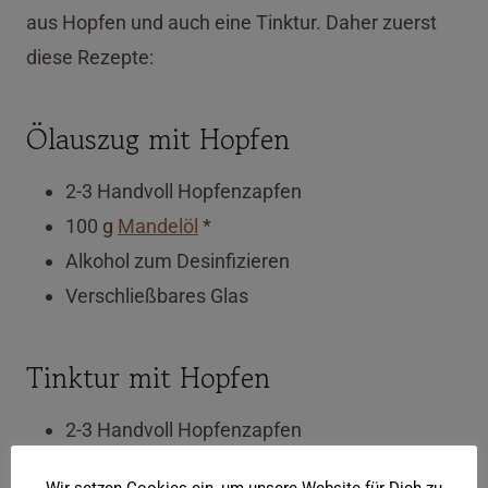
aus Hopfen und auch eine Tinktur. Daher zuerst
diese Rezepte:
Ölauszug mit Hopfen
2-3 Handvoll Hopfenzapfen
100 g
Mandelöl
*
Alkohol zum Desinfizieren
Verschließbares Glas
Tinktur mit Hopfen
2-3 Handvoll Hopfenzapfen
100 g
Alkohol
* (etwa 50 Vol.-%) *
Tipps wie du
Wir setzen Cookies ein, um unsere Website für Dich zu