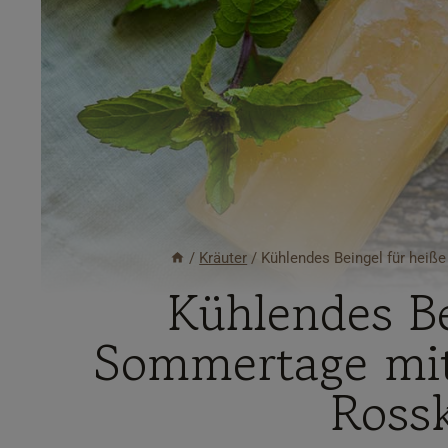
/
Kräuter
/
Kühlendes Beingel für heiß
Kühlendes Be
Sommertage mit
Ross