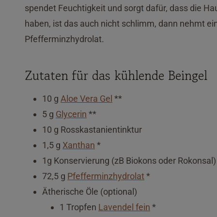
spendet Feuchtigkeit und sorgt dafür, dass die Haut
haben, ist das auch nicht schlimm, dann nehmt ei
Pfefferminzhydrolat.
Zutaten für das kühlende Beingel
10 g
Aloe Vera Gel
**
5 g
Glycerin
**
10 g Rosskastanientinktur
1,5 g
Xanthan
*
1g Konservierung (zB Biokons oder Rokonsal)
72,5 g
Pfefferminzhydrolat
*
Ätherische Öle (optional)
1 Tropfen
Lavendel fein
*