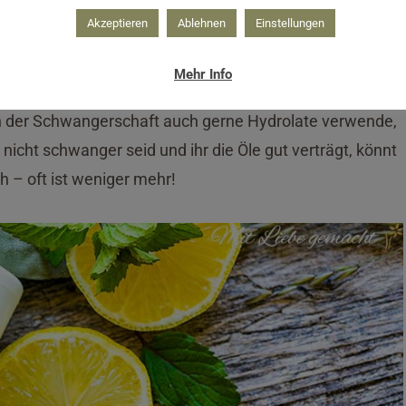
Akzeptieren
Ablehnen
Einstellungen
en und darf nicht alle und auch nicht zu viele
tur eher mild gehalten. Wenn du dir unsicher bist, oder
Mehr Info
 Ätherische Öle stecken voller Pflanzenkraft, die man
 in der Schwangerschaft auch gerne Hydrolate verwende,
 nicht schwanger seid und ihr die Öle gut verträgt, könnt
 – oft ist weniger mehr!