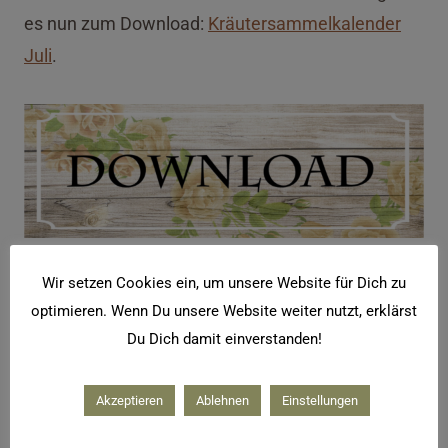
es nun zum Download:
Kräutersammelkalender
Juli
.
Wir setzen Cookies ein, um unsere Website für Dich zu
Aber das wichtigste ist nun, dass wir den Sommer
optimieren. Wenn Du unsere Website weiter nutzt, erklärst
genießen und es uns gut gehen lassen! Was sind
Du Dich damit einverstanden!
eure Lieblingsrezepte für den Sommer? Oder
welche Rezepte würdet ihr mal gerne
Akzeptieren
Ablehnen
Einstellungen
ausprobieren? Ich freue mich von euch zu hören,