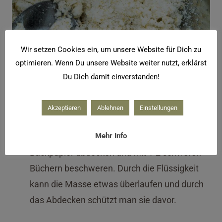
Wir setzen Cookies ein, um unsere Website für Dich zu
optimieren. Wenn Du unsere Website weiter nutzt, erklärst
Du Dich damit einverstanden!
Die Masse für die Gesichtsdampfbad Tabs
Akzeptieren
Ablehnen
Einstellungen
Alles nochmal gut vermischen und in die
Mehr Info
Silikonformen füllen. Mit einem Stück
Backpapier abdecken und mit 1-2 schweren
Büchern beschweren. Durch die Flüssigkeit
kann die Masse etwas überlaufen und durch
das Abdecken schützt man sie davor.