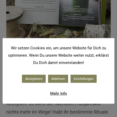
Wir setzen Cookies ein, um unsere Website für Dich zu
optimieren. Wenn Du unsere Website weiter nutzt, erklärst
Du Dich damit einverstanden!
Entschlackungssmoothie
Akzeptieren
Ablehnen
Einstellungen
Das Büchlein
Hausmittel zur inneren Reinigung
*
Mehr Info
ist ein praktischer Ratgeber mit vielen Tipps und
Rezepten. So steht der nächsten Frühjahrskur
nichts mehr im Wege! Habt ihr bestimmte Rituale