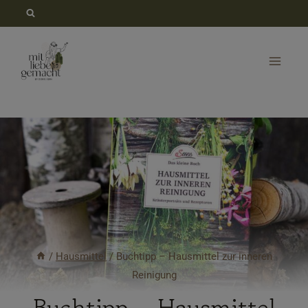
Zum
Inhalt
springen
/
Hausmittel
/
Buchtipp – Hausmittel zur inneren
Reinigung
Buchtipp – Hausmittel