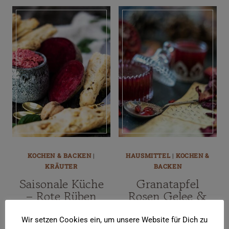
KOCHEN & BACKEN
|
HAUSMITTEL
|
KOCHEN &
KRÄUTER
BACKEN
Saisonale Küche
Granatapfel
– Rote Rüben
Rosen Gelee &
Aufstrich und
Rezept für
Walnuss
Granatapfeltropf
Wir setzen Cookies ein, um unsere Website für Dich zu