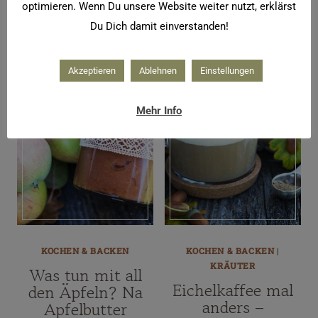
Brotstangen
en
optimieren. Wenn Du unsere Website weiter nutzt, erklärst
Du Dich damit einverstanden!
Akzeptieren
Ablehnen
Einstellungen
Mehr Info
KOCHEN & BACKEN
KOCHEN & BACKEN
|
KRÄUTER
Was tun mit all
Eichelkaffee mal
den Äpfeln? Na
anders –
Apfelbutter