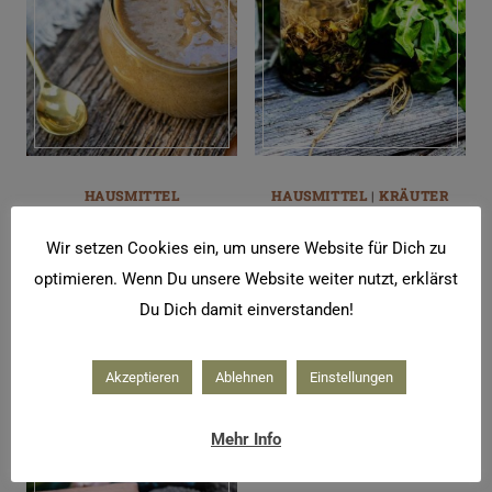
HAUSMITTEL
HAUSMITTEL
|
KRÄUTER
Maroni Honig –
Kräuter für die
Wir setzen Cookies ein, um unsere Website für Dich zu
altes Hausmittel
Leber –
nach Hildegard
Löwenzahnwurz
optimieren. Wenn Du unsere Website weiter nutzt, erklärst
von Bingen
el Sole Tinktur
Du Dich damit einverstanden!
zur Entgiftung
Akzeptieren
Ablehnen
Einstellungen
Mehr Info