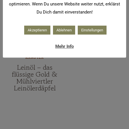
optimieren. Wenn Du unsere Website weiter nutzt, erklärst
Du Dich damit einverstanden!
Akzeptieren
Ablehnen
Einstellungen
Mehr Info
KOCHEN & BACKEN
|
KRÄUTER
Leinöl – das
flüssige Gold &
Mühlviertler
Leinölerdäpfel