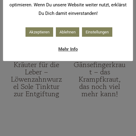
optimieren. Wenn Du unsere Website weiter nutzt, erklärst
Du Dich damit einverstanden!
Akzeptieren
Ablehnen
Einstellungen
Mehr Info
HAUSMITTEL
|
KRÄUTER
HAUSMITTEL
|
KRÄUTER
Kräuter für die
Gänsefingerkrau
Leber –
t – das
Löwenzahnwurz
Krampfkraut,
el Sole Tinktur
das noch viel
zur Entgiftung
mehr kann!