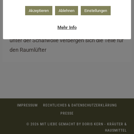
Akzeptieren
Ablehnen
Einstellungen
Mehr Info
unter der Schafwolle verbergen sich die Teile für
den Raumlüfter
IMPRESSUM
RECHTLICHES & DATENSCHUTZERKLÄRUNG
PRESSE
© 2026 MIT LIEBE GEMACHT BY DORIS KERN - KRÄUTER &
HAUSMITTEL