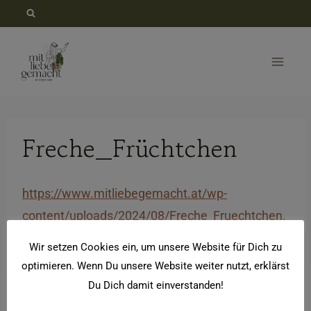
Zum
Inhalt
springen
Freche_Früchtchen
https://www.mitliebegemacht.at/wp-
content/uploads/2024/08/Freche_Fruechtchen.
mov
Wir setzen Cookies ein, um unsere Website für Dich zu
optimieren. Wenn Du unsere Website weiter nutzt, erklärst
Du Dich damit einverstanden!