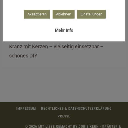
Akzeptieren
Ablehnen
Einstellungen
Mehr Info
Kranz mit Kerzen – vielseitig einsetzbar –
schönes DIY
IMPRESSUM
RECHTLICHES & DATENSCHUTZERKLÄRUNG
PRESSE
© 2026 MIT LIEBE GEMACHT BY DORIS KERN - KRÄUTER &