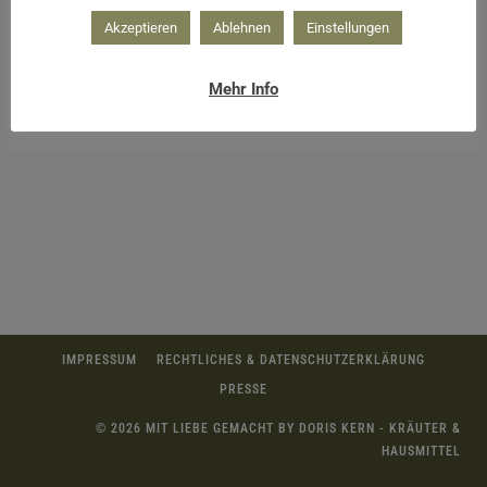
Akzeptieren
Ablehnen
Einstellungen
Mehr Info
wildes Kräutersalz perfekt zum Grillen
IMPRESSUM
RECHTLICHES & DATENSCHUTZERKLÄRUNG
PRESSE
© 2026 MIT LIEBE GEMACHT BY DORIS KERN - KRÄUTER &
HAUSMITTEL