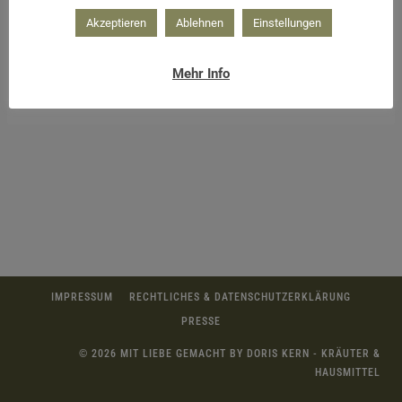
Akzeptieren
Ablehnen
Einstellungen
Mehr Info
Blätterkranz für den Herbst
IMPRESSUM
RECHTLICHES & DATENSCHUTZERKLÄRUNG
PRESSE
© 2026 MIT LIEBE GEMACHT BY DORIS KERN - KRÄUTER &
HAUSMITTEL