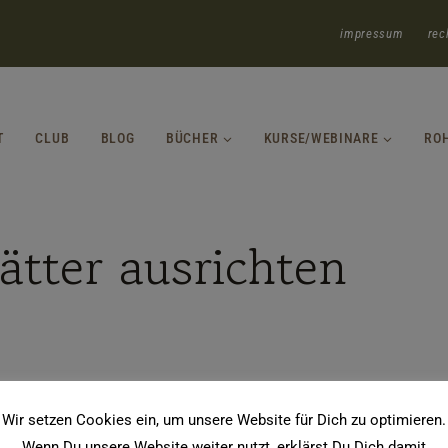
impressum
rec
T
CLUB
BLOG
BÜCHER
KURSE/WEBINARE
RO
ätter ausrichten
Wir setzen Cookies ein, um unsere Website für Dich zu optimieren.
Wenn Du unsere Website weiter nutzt, erklärst Du Dich damit