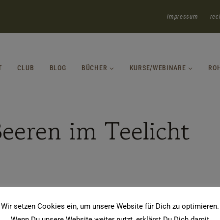
impressum
rec
T
CLUB
BLOG
BÜCHER
KURSE/WEBINARE
RO
eeren im Teelicht
Wir setzen Cookies ein, um unsere Website für Dich zu optimieren.
Wenn Du unsere Website weiter nutzt, erklärst Du Dich damit