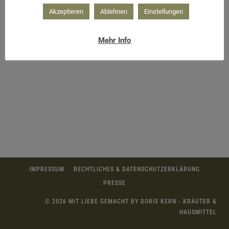
Akzeptieren
Ablehnen
Einstellungen
fertiger Wermut
Mehr Info
IMPRESSUM
RECHTLICHES & DATENSCHUTZERKLÄRUNG
PRESSE
© 2026 MIT LIEBE GEMACHT BY DORIS KERN - KRÄUTER &
HAUSMITTEL