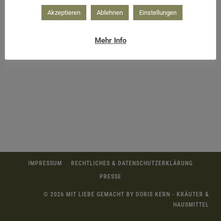
Akzeptieren
Ablehnen
Einstellungen
Mehr Info
wärmender Tee mit tollem Geschmack
IMPRESSUM
RECHTLICHES & DATENSCHUTZERKLÄRUNG
PRESSE
© 2026 MIT LIEBE GEMACHT BY DORIS KERN - KRÄUTER &
HAUSMITTEL