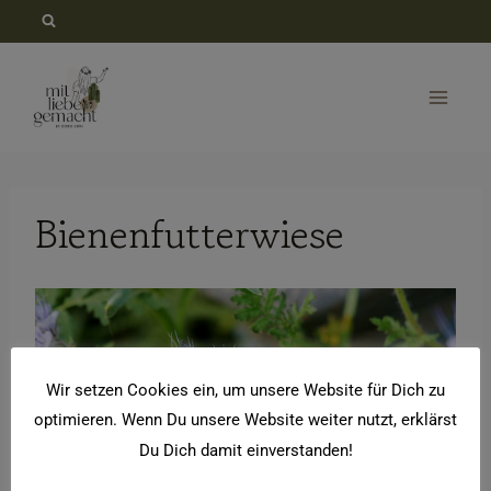
Zum
Inhalt
springen
Bienenfutterwiese
V
i
d
Wir setzen Cookies ein, um unsere Website für Dich zu
e
optimieren. Wenn Du unsere Website weiter nutzt, erklärst
o
Du Dich damit einverstanden!
-