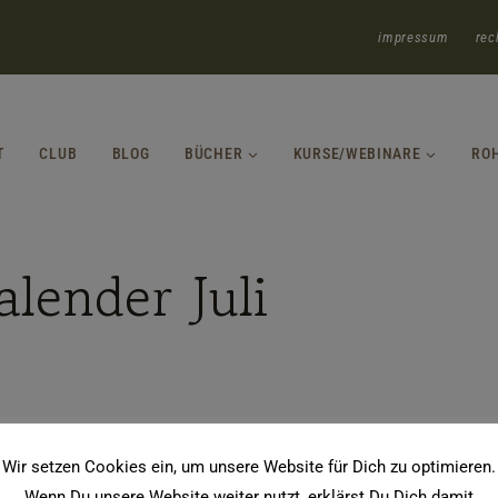
impressum
rec
T
CLUB
BLOG
BÜCHER
KURSE/WEBINARE
RO
lender Juli
Wir setzen Cookies ein, um unsere Website für Dich zu optimieren.
Wenn Du unsere Website weiter nutzt, erklärst Du Dich damit