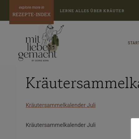
Zum
LERNE ALLES ÜBER KRÄUTER
Inhalt
REZEPTE-INDEX
springen
STAR
Kräutersammelka
Kräutersammelkalender Juli
Kräutersammelkalender Juli