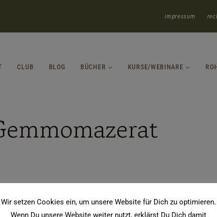
impressum
rec
T
CLUB
BLOG
BÜCHER
KURSE/WEBINARE
RO
 Gemmomazerat
Wir setzen Cookies ein, um unsere Website für Dich zu optimieren.
Wenn Du unsere Website weiter nutzt, erklärst Du Dich damit