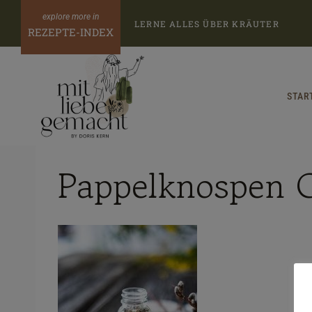
Zum
LERNE ALLES ÜBER KRÄUTER
Inhalt
REZEPTE-INDEX
springen
STAR
Pappelknospen