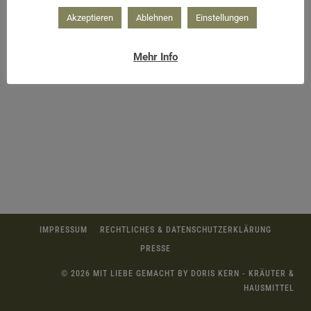
Akzeptieren
Ablehnen
Einstellungen
Wald Smoothie
Mehr Info
IMPRESSUM
RECHTLICHES & DATENSCHUTZERKLÄRUNG
PRESSE
© 2026 MIT LIEBE GEMACHT BY DORIS KERN - KRÄUTER &
HAUSMITTEL