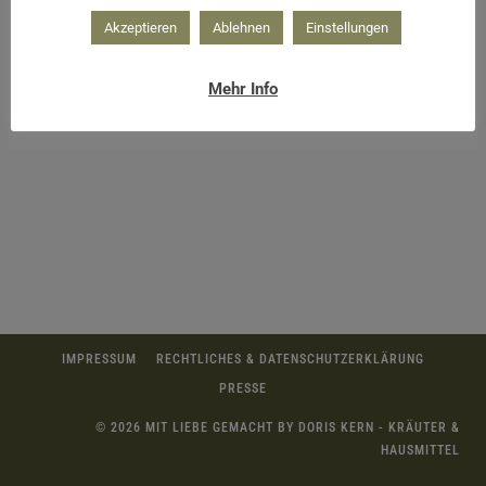
Akzeptieren
Ablehnen
Einstellungen
Mehr Info
Leckere Walderdbeeren und süßer Zucker
IMPRESSUM
RECHTLICHES & DATENSCHUTZERKLÄRUNG
PRESSE
© 2026 MIT LIEBE GEMACHT BY DORIS KERN - KRÄUTER &
HAUSMITTEL