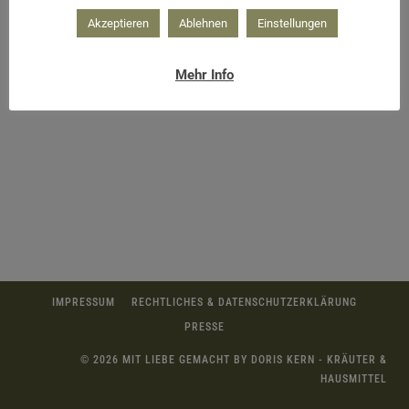
Akzeptieren
Ablehnen
Einstellungen
Stoff zusammennähen
Mehr Info
IMPRESSUM
RECHTLICHES & DATENSCHUTZERKLÄRUNG
PRESSE
© 2026 MIT LIEBE GEMACHT BY DORIS KERN - KRÄUTER &
HAUSMITTEL