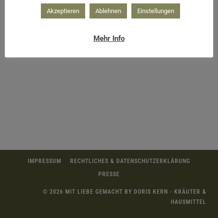
Akzeptieren
Ablehnen
Einstellungen
Mehr Info
Schachteln basteln
IMPRESSUM
RECHTLICHES & DATENSCHUTZERKLÄRUNG
PRESSE
© 2026 MIT LIEBE GEMACHT BY DORIS KERN - KRÄUTER &
HAUSMITTEL