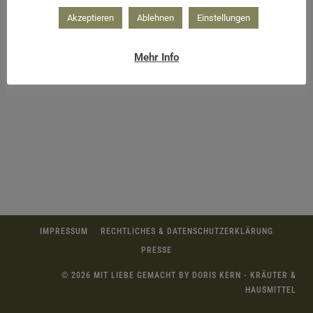
Akzeptieren
Ablehnen
Einstellungen
Mehr Info
Schürze nähen mit Stoffresten
IMPRESSUM
RECHTLICHES & DATENSCHUTZERKLÄRUNG
PRESSE
© 2026 MIT LIEBE GEMACHT BY DORIS KERN - KRÄUTER &
HAUSMITTEL