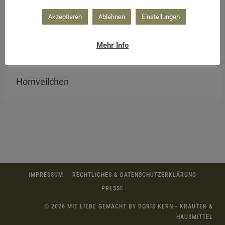
Akzeptieren
Ablehnen
Einstellungen
Mehr Info
Hornveilchen
IMPRESSUM
RECHTLICHES & DATENSCHUTZERKLÄRUNG
PRESSE
© 2026 MIT LIEBE GEMACHT BY DORIS KERN - KRÄUTER &
HAUSMITTEL