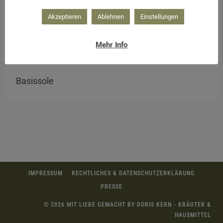
Akzeptieren
Ablehnen
Einstellungen
Mehr Info
Basissole
IMPRESSUM
RECHTLICHES & DATENSCHUTZERKLÄRUNG
PRESSE
© 2026 MIT LIEBE GEMACHT BY DORIS KERN - KRÄUTER &
HAUSMITTEL