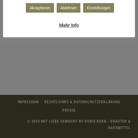
Akzeptieren
Ablehnen
Einstellungen
Mehr Info
fast vergessen – das Schöllkraut
IMPRESSUM
RECHTLICHES & DATENSCHUTZERKLÄRUNG
PRESSE
© 2026 MIT LIEBE GEMACHT BY DORIS KERN - KRÄUTER &
HAUSMITTEL