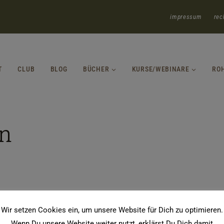
impressum
rec
T
CLUB
BLOG
BÜCHER
KURSE/WEBINARE
RO
n
Wir setzen Cookies ein, um unsere Website für Dich zu optimieren.
Wenn Du unsere Website weiter nutzt, erklärst Du Dich damit