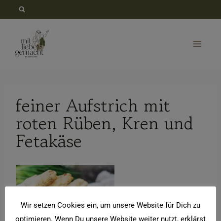
Zum
Inhalt
springen
feiner Aufstrich mit
roten Rüben, Kren und
Fetakäse
Wir setzen Cookies ein, um unsere Website für Dich zu
optimieren. Wenn Du unsere Website weiter nutzt, erklärst