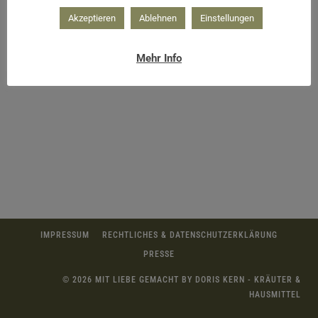
Akzeptieren
Ablehnen
Einstellungen
Bücher
Mehr Info
IMPRESSUM
RECHTLICHES & DATENSCHUTZERKLÄRUNG
PRESSE
© 2026 MIT LIEBE GEMACHT BY DORIS KERN - KRÄUTER &
HAUSMITTEL