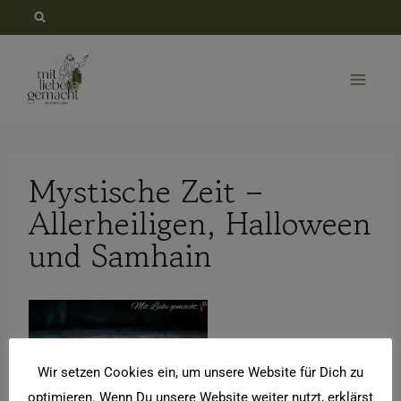
Zum
Inhalt
springen
Mystische Zeit –
Allerheiligen, Halloween
und Samhain
Wir setzen Cookies ein, um unsere Website für Dich zu
optimieren. Wenn Du unsere Website weiter nutzt, erklärst