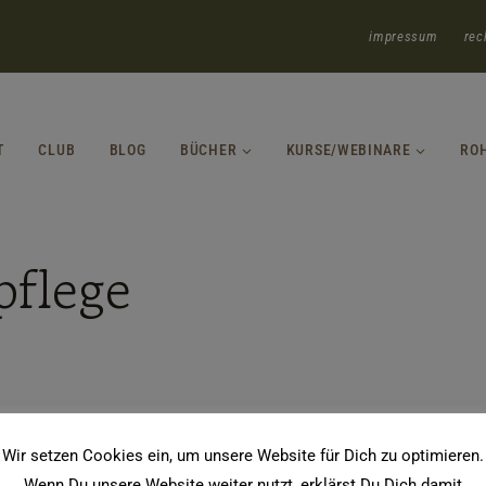
impressum
rec
T
CLUB
BLOG
BÜCHER
KURSE/WEBINARE
RO
pflege
Wir setzen Cookies ein, um unsere Website für Dich zu optimieren.
Wenn Du unsere Website weiter nutzt, erklärst Du Dich damit