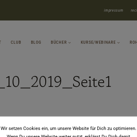
impressum
rec
T
CLUB
BLOG
BÜCHER
KURSE/WEBINARE
RO
_10_2019_Seite1
Wir setzen Cookies ein, um unsere Website für Dich zu optimieren.
Wenn Du unsere Website weiter nutzt, erklärst Du Dich damit