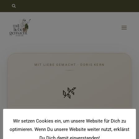
Zum
Inhalt
springen
MIT LIEBE GEMACHT · DORIS KERN
🌿
Dein innerer Pflanzen-Kompass
Wir setzen Cookies ein, um unsere Website für Dich zu
Fünf Fragen. Eine Pflanze. Deine persönliche
optimieren. Wenn Du unsere Website weiter nutzt, erklärst
Botschaft.
Du Dich damit einverstanden!