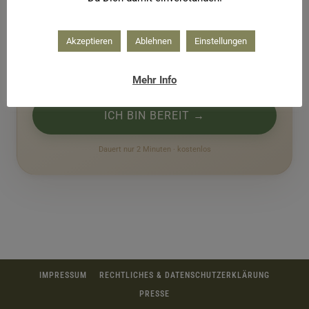
Beantworte fünf kurze Fragen — und entdecke, welche
Heilpflanze gerade zu deiner inneren Welt passt. Deine
Akzeptieren
Ablehnen
Einstellungen
Pflanzenbotschaft kommt danach direkt in dein
Postfach.
Mehr Info
ICH BIN BEREIT →
Dauert nur 2 Minuten · kostenlos
IMPRESSUM
RECHTLICHES & DATENSCHUTZERKLÄRUNG
PRESSE