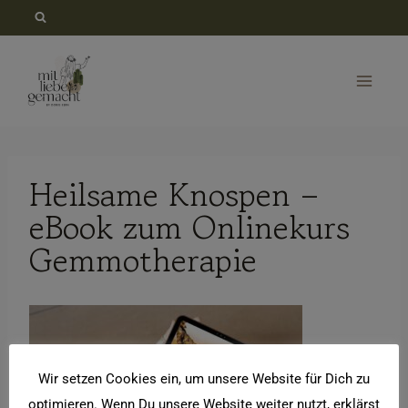
Zum
Inhalt
springen
Heilsame Knospen –
eBook zum Onlinekurs
Gemmotherapie
Wir setzen Cookies ein, um unsere Website für Dich zu
optimieren. Wenn Du unsere Website weiter nutzt, erklärst