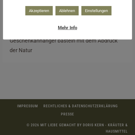
Akzeptieren
Ablehnen
Einstellungen
Mehr Info
Geschenkanhänger basteln mit dem Abdruck
der Natur
IMPRESSUM
RECHTLICHES & DATENSCHUTZERKLÄRUNG
PRESSE
© 2026 MIT LIEBE GEMACHT BY DORIS KERN - KRÄUTER &
HAUSMITTEL