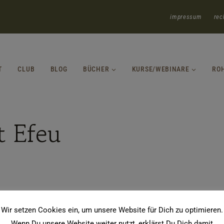
impressum
rec
T
CLUB
BLOG
BÜCHER
KURSE/WEBINARE
RO
t Efeu
Wir setzen Cookies ein, um unsere Website für Dich zu optimieren.
Wenn Du unsere Website weiter nutzt, erklärst Du Dich damit