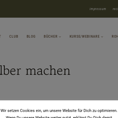
impressum
rec
T
CLUB
BLOG
BÜCHER
KURSE/WEBINARE
RO
elber machen
Wir setzen Cookies ein, um unsere Website für Dich zu optimieren.
Wenn Du unsere Website weiter nutzt, erklärst Du Dich damit