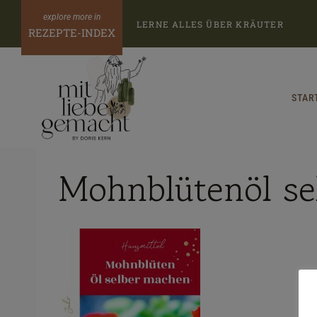
Zum
LERNE ALLES ÜBER KRÄUTER
Inhalt
REZEPTE-INDEX
springen
STAR
Mohnblütenöl s