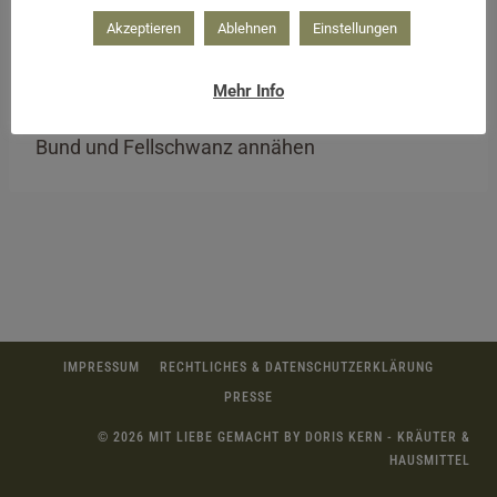
Akzeptieren
Ablehnen
Einstellungen
Mehr Info
Bund und Fellschwanz annähen
IMPRESSUM
RECHTLICHES & DATENSCHUTZERKLÄRUNG
PRESSE
© 2026 MIT LIEBE GEMACHT BY DORIS KERN - KRÄUTER &
HAUSMITTEL