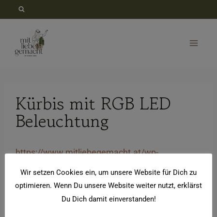
Zum
Inhalt
springen
Kürbis mit RGB LED
Beleuchtung
https://www.mitliebegemacht.at/wp-
content/uploads/2015/10/Kürbis-LED-
Wir setzen Cookies ein, um unsere Website für Dich zu
Beleuchtung.mov
optimieren. Wenn Du unsere Website weiter nutzt, erklärst
Kürbis mit RGB LED Beleuchtung
Du Dich damit einverstanden!