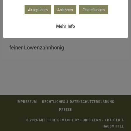
Akzeptieren
Ablehnen
Einstellungen
Mehr Info
feiner Löwenzahnhonig
IMPRESSUM
RECHTLICHES & DATENSCHUTZERKLÄRUNG
PRESSE
© 2026 MIT LIEBE GEMACHT BY DORIS KERN - KRÄUTER &
HAUSMITTEL