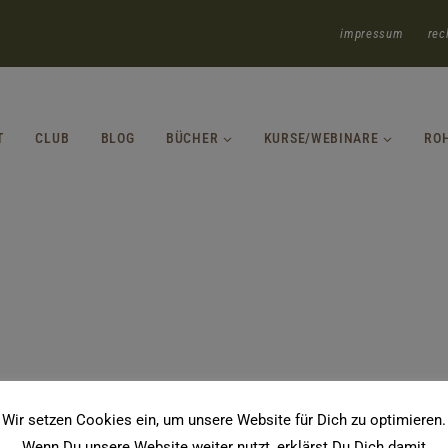
impressum
rec
T
CLUB
BLOG
BÜCHER
KURSE/WEBINARE
RO
Wir setzen Cookies ein, um unsere Website für Dich zu optimieren.
Wenn Du unsere Website weiter nutzt, erklärst Du Dich damit