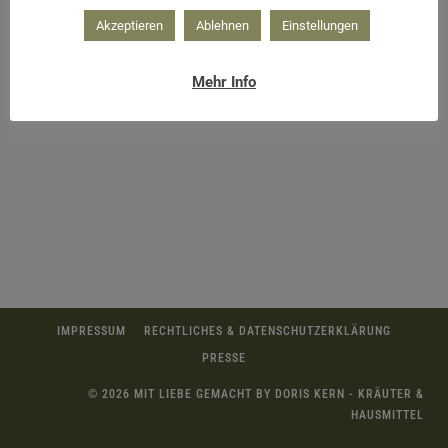
Akzeptieren
Ablehnen
Einstellungen
Mehr Info
Bärlauchjause
IMPRESSUM
RECHTLICHES & DATENSCHUTZERKLÄRUNG
PRESSE
© 2026 MIT LIEBE GEMACHT BY DORIS KERN - KRÄUTER &
HAUSMITTEL