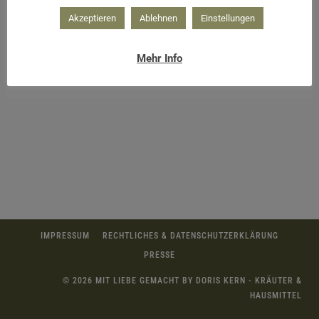
Akzeptieren
Ablehnen
Einstellungen
Mehr Info
Bild auf Leinwand in Acryl – Lebenswege
IMPRESSUM
RECHTLICHES & DATENSCHUTZERKLÄRUNG
PRESSE
© 2026 MIT LIEBE GEMACHT BY DORIS KERN - KRÄUTER &
HAUSMITTEL