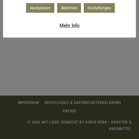
Akzeptieren
Ablehnen
Einstellungen
Kornblumen geben den selbstgemachten
Mehr Info
Sprudelpralinen ein schönes Aussehen
IMPRESSUM
RECHTLICHES & DATENSCHUTZERKLÄRUNG
PRESSE
© 2026 MIT LIEBE GEMACHT BY DORIS KERN - KRÄUTER &
HAUSMITTEL